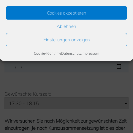
1. Person
Vorname*
Cookies akzeptieren
Ablehnen
Nachname*
Einstellungen anzeigen
Cookie-Richtlinie
Datenschutz
Impressum
Geburtsdatum*
Gewünschte Kurszeit:
Wir versuchen Sie nach Möglichkeit zur gewünschten Zeit
einzutragen. Je nach Kurszusammensetzung ist dies aber