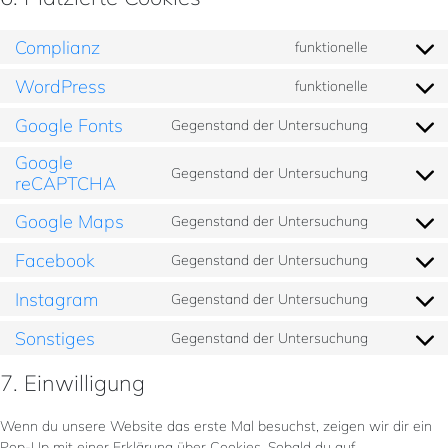
Complianz
funktionelle
Consent
to
WordPress
funktionelle
Consent
service
to
complianz
Google Fonts
Gegenstand der Untersuchung
Consent
service
to
wordpres
Google
service
Gegenstand der Untersuchung
Consent
reCAPTCHA
google-
to
fonts
service
Google Maps
Gegenstand der Untersuchung
Consent
google-
to
Facebook
Gegenstand der Untersuchung
recaptcha
Consent
service
to
google-
Instagram
Gegenstand der Untersuchung
Consent
service
maps
to
facebook
Sonstiges
Gegenstand der Untersuchung
Consent
service
to
instagram
7. Einwilligung
service
sonstiges
Wenn du unsere Website das erste Mal besuchst, zeigen wir dir ein
Pop-Up mit einer Erklärung über Cookies. Sobald du auf