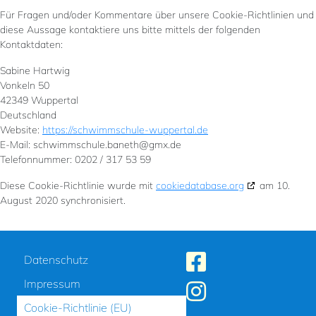
Für Fragen und/oder Kommentare über unsere Cookie-Richtlinien und
diese Aussage kontaktiere uns bitte mittels der folgenden
Kontaktdaten:
Sabine Hartwig
Vonkeln 50
42349 Wuppertal
Deutschland
Website:
https://schwimmschule-wuppertal.de
E-Mail:
schwimmschule.baneth@
gmx.de
Telefonnummer: 0202 / 317 53 59
Diese Cookie-Richtlinie wurde mit
cookiedatabase.org
am 10.
August 2020 synchronisiert.
Datenschutz
Impressum
Cookie-Richtlinie (EU)